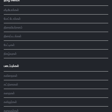
தமிழ் சினிமா
வீடியோக்கள்
போட்டோக்கள்
திரைவிமர்சனம்
திரைப்படங்கள்
பேட்டிகள்
நிகழ்வுகள்
படைப்புக்கள்
கவிதைகள்
கட்டுரைகள்
கதைகள்
கவிஞர்கள்
கலைஞர்கள்