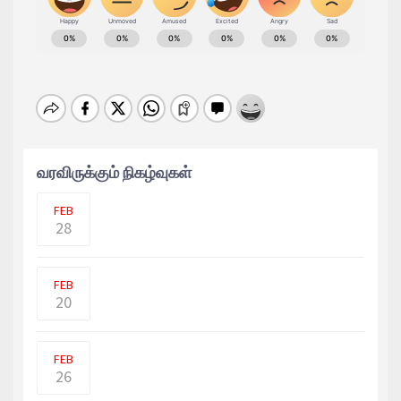
வரவிருக்கும் நிகழ்வுகள்
ரஷ்யா உக்ரைன் இடையே கடுமையான
போர் நடைபெற்று வரும் நில�
FEB
28
கடந்த 18 மாதங்களில் 168 மாணவர்கள்
மற்றும் இளைஞர்-யுவதிகள்
FEB
20
உக்ரைன் மீது ரஷ்யா தொடர்ந்து தாக்குதல்
நடத்தி வரும் ந�
FEB
26