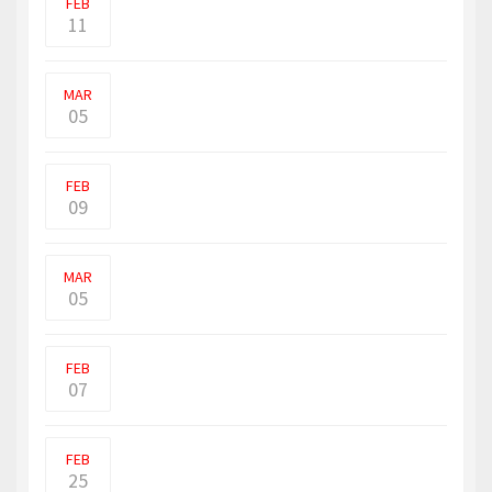
FEB
11
புட்டினின் பத்தில் எட்டுப் பங்கு இராணுவம்
உக்ரைய்னில�
MAR
05
கொள்ளுப்பிட்டியில் உள்ள ஹோட்டல்
ஒன்றிற்குள் ஜேர்மனி �
FEB
09
அமெரிக்கா வழங்கிய பீரங்கி எதிர்ப்பு
ஆயுதமான ஜாவ்லின்,
MAR
05
சுற்றுலாத் துறை அமைச்சகத்தின்
கூற்றுப்படி, கொரோனா காப
FEB
07
உக்ரைன் ராணுவ வீரர்களிடம் கைப்பற்றிய
டாங்குகள் மூலம்,
FEB
25