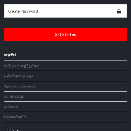
யாழ்சிறி
பிறந்தநாள் வாழ்த்துக்கள்
மஞ்சள் நீராட்டு விழா
திருமண வாழ்த்துக்கள்
விளம்பரங்கள்
வானொலி
தொலைக்காட்சி