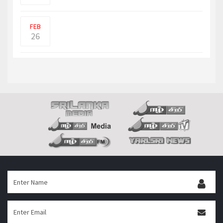
உக்ரைன் ஜனாதிபதி
ஜெலன்ஸ்கி பேச்சுவார்த்தைக்கு அழ
FEB
26