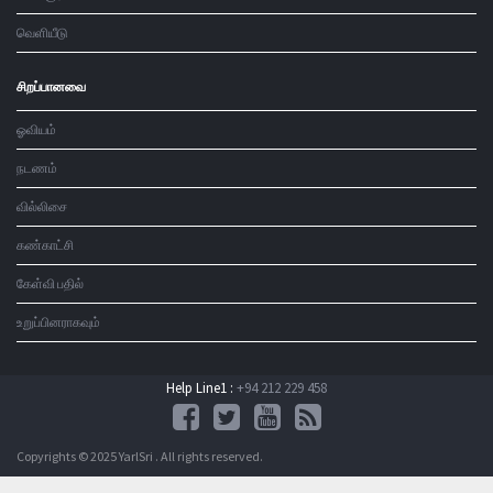
வெளியீடு
சிறப்பானவை
ஓவியம்
நடணம்
வில்லிசை
கண்காட்சி
கேள்வி பதில்
உறுப்பினராகவும்
Help Line1 :
+94 212 229 458
Copyrights © 2025 YarlSri . All rights reserved.