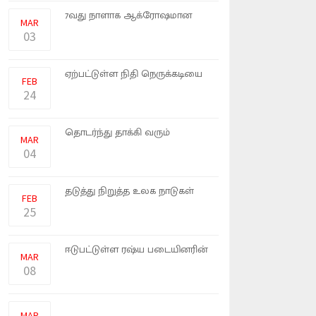
உக்ரைன் மீது ரஷ்யப் படைகள்
7வது நாளாக ஆக்ரோஷமான
MAR
தாக்கு�
03
இலங்கையில் தற்போது
ஏற்பட்டுள்ள நிதி நெருக்கடியை
FEB
தீர்�
24
உக்ரைனை ரஷ்யப் படைகள்
தொடர்ந்து தாக்கி வரும்
MAR
நிலையில்
04
ரஷியா தொடுத்துள்ள போரை
தடுத்து நிறுத்த உலக நாடுகள்
FEB
நட�
25
உக்ரைனின் சண்டையில்
ஈடுபட்டுள்ள ரஷ்ய படையினரின்
MAR
தாய்�
08
உக்ரைன் மீதான ரஷ்ய தாக்குதல்
திட்டமிட்டபடி நடந்துவரு�
MAR