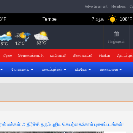
Advertisement
Members
Co
Tempe
7 ஆக
108°F
நிகழ்வுகள்
பிறஸ்
தொலைக்காட்சி
வானொலி
விளையாட்டு
சினிமா
தொடர்புக்
நேர்காணல்
படைப்புக்கள்
வீடியோ
ஏனையவை
ன் மக்கள்: அதிர்ச்சி தரும் புதிய செயற்கைகோள் புகைப்படங்கள்!