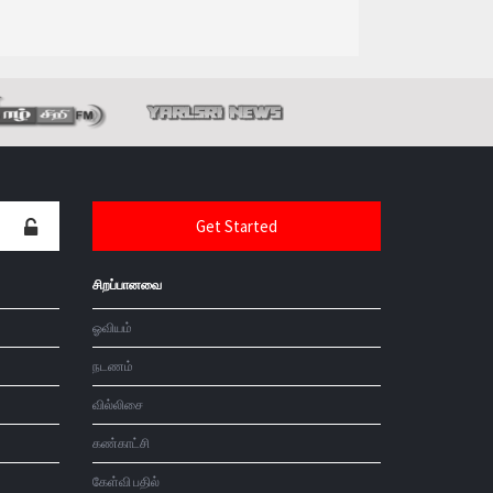
சிறப்பானவை
ஓவியம்
நடணம்
வில்லிசை
கண்காட்சி
கேள்வி பதில்