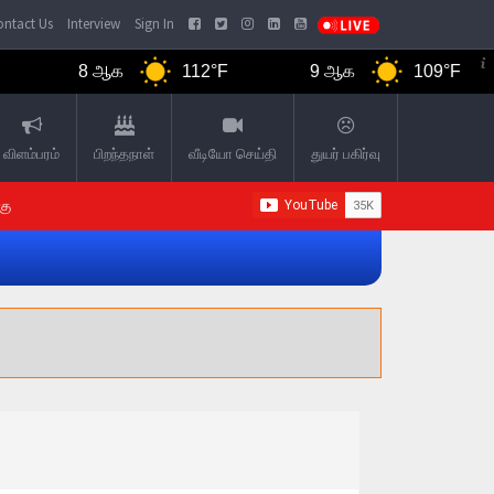
ntact Us
Interview
Sign In
8 ஆக
112°F
9 ஆக
109°F
விளம்பரம்
பிறந்தநாள்
வீடியோ செய்தி
துயர் பகிர்வு
கு