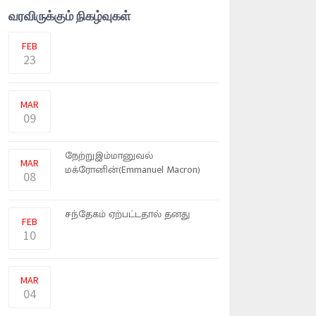
வரவிருக்கும் நிகழ்வுகள்
தங்கம் விலையானது இன்றைய
வாரத்தில் ஏற்றம் இறக்கம் கண்ட
FEB
23
உக்ரைன் மீதான தாக்குதலை
தீவிரப்படுத்த ரஷ்ய அதிபர் விள
MAR
09
Poissy (Yvelines) இல்
நேற்றுஇம்மானுவல்
MAR
மக்ரோனின்(Emmanuel Macron)
08
தேர்தல் வ
மனைவியின் நடத்தையில்
சந்தேகம் ஏற்பட்டதால் தனது
FEB
இளம் ம
10
உக்ரைனின் பயங்கரமான போர்
சூழலுக்கு மத்தியில், தலைநகர்
MAR
04