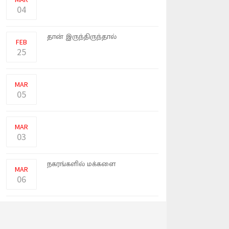
04
தற்போது அமெரிக்க அதிபராக
தான் இருந்திருந்தால்
FEB
உக்ரைன�
25
புட்டினின் பத்தில் எட்டுப் பங்கு
இராணுவம் உக்ரைய்னில�
MAR
05
ஏ.டி.எம். மற்றும் கிரெடிட் கார்ட்
அட்டை வழங்கும் அமெரிக
MAR
03
உக்ரைனில் கைப்பற்றப்பட்ட
நகரங்களில் மக்களை
MAR
பொதுவெளி�
06