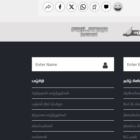
யாழ்சிறி
தமிழ் சினி
பிறந்தநாள் வாழ்த்துக்கள்
வீடியோக்க
மஞ்சள் நீராட்டு விழா
போட்டோக்
திருமண வாழ்த்துக்கள்
திரைவிமர்
விளம்பரங்கள்
திரைப்படங
வானொலி
பேட்டிகள்