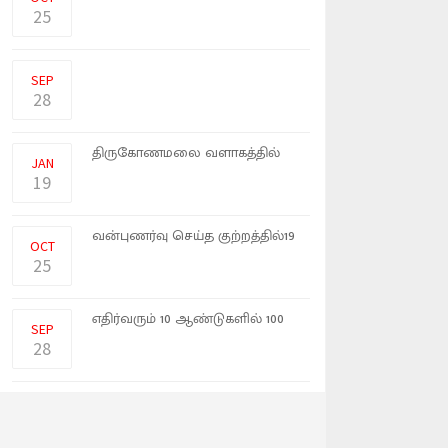
�
25
ஸ்ரீலங்கா சுதந்திரக் கட்சி தேசிய
பேரவையில் இணையாது என
SEP
28
கிழக்கு பல்கலைக்கழகத்தின்
திருகோணமலை வளாகத்தில்
JAN
அடை�
19
18 வயது யுவதியொருவரை
வன்புணர்வு செய்த குற்றத்தில்19
OCT
வயத�
25
இந்திய அதானி குழுமம்
எதிர்வரும் 10 ஆண்டுகளில் 100
SEP
பில்லிய
28