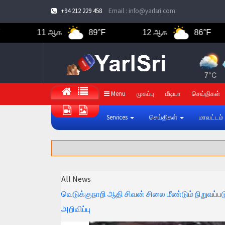
+94 212 229 458
Email : info@yarlsri.com
11 ஆக
89°F
12 ஆக
86°F
Menu
முகப்பு
மீடியா
செய்திகள்
Services
செய்திகள்
மாவட்டம்
All News
வெடுக்குநாறி ஆதி சிவன் சிலை மீண்டும் நிறுவப்
அறிவிப்பு