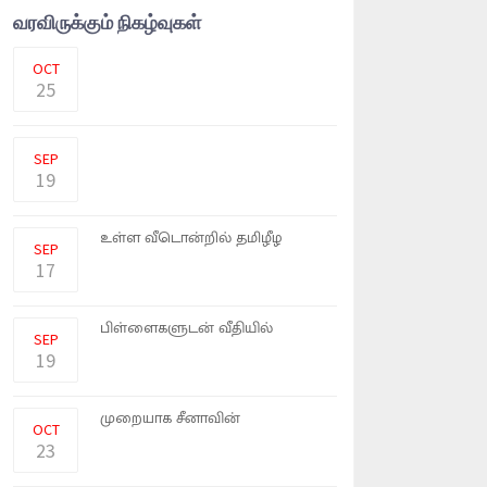
வரவிருக்கும் நிகழ்வுகள்
செம்பருத்தி சீரியல் மூலம் தமிழக
மக்கள் மனதில் கதாநாயக
OCT
25
கோழித் தீவனத்திற்கான விலை
அதிகரிப்பு காரணமாக கோழிப் ப
SEP
19
யாழ்ப்பாணம் இருபாலையில்
உள்ள வீடொன்றில் தமிழீழ
SEP
விடுத�
17
நாட்டு மக்கள் கையில்
பிள்ளைகளுடன் வீதியில்
SEP
இறங்கிப் ப
19
ஜி ஜின்பிங் மூன்றாவது
முறையாக சீனாவின்
OCT
ஜனாதிபதியாக ஏக
23
படித்து விமானி ஆவதே எனது