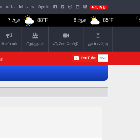
ntact Us
Interview
Sign In
ஆக
88°F
8 ஆக
85°F
9 ஆக
விளம்பரம்
பிறந்தநாள்
வீடியோ செய்தி
துயர் பகிர்வு
கு