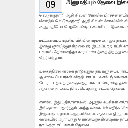
09
அனுமதியும் தேவை இல்ல
வெடுக்குநாறி ஆதி சிவன் கோவில் பிரச்சனையில் 
மீண்டும் வெடுக்குநாறி ஆதி சிவன் கோவிலில்
அனுமதியோ பெறவேண்டிய அவசியம் இல்லை என 
மட்டக்களப்பு மத்திய வீதியில் ஈழமக்கள் ஜனநா
இன்று ஞாயிற்றுக்கிழமை (9) இடம்பெற்ற கட்சி 
டக்ளஸ் தேவானந்தா காரியாலயத்தை திறந்து வைத
தெரிவித்தார்.
உலகத்திலே எல்லா நாடுகளும் தங்களுடைய நாட்டை
ஆனால் பெயர்கள் வித்தியாசப்படலாம். இலங்கையி
போராட்டத்தை நசுக்குவதற்காக பயங்கரவாத தடை
ஆனால் நாட்டை நிர்வகிப்பதற்கு சட்டம் தேவை.
எனவே இது புதிதானதல்ல. ஆளும் கட்சிகள் எதாவது
இங்குள்ள யதார்த்தம். அந்த வகையில் எதிர்கட்சி
இருப்பதாக நான் கருதவில்லை. ஆனால் இந்த பயங
வகையில் ஆராய்ந்து கொண்டிருக்கின்றோம் நாடா
நாட்டிற்கு சட்டங்கள் தேவை.