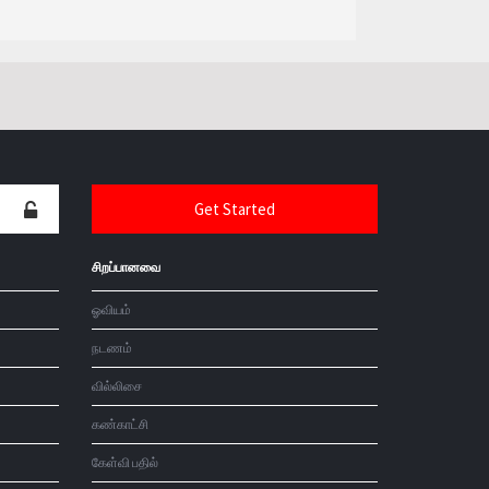
சிறப்பானவை
ஓவியம்
நடணம்
வில்லிசை
கண்காட்சி
கேள்வி பதில்