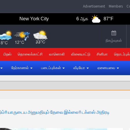
Advertisement
Members
Co
New York City
6 ஆக
87°F
7 
நிகழ்வுகள்
பிறஸ்
தொலைக்காட்சி
வானொலி
விளையாட்டு
சினிமா
தொடர்புக்
நேர்காணல்
படைப்புக்கள்
வீடியோ
ஏனையவை
படும்!! யாருடைய அனுமதியும் தேவை இல்லை!! டக்ளஸ் அதிரடி