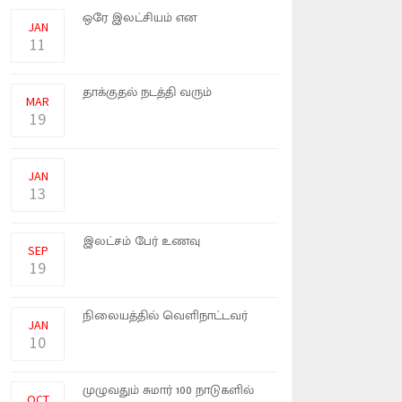
ஒரே இலட்சியம் என
JAN
அண்மையில் �
11
உக்ரைன் மீது ரஷியா போர்
தாக்குதல் நடத்தி வரும்
MAR
நிலையி�
19
மட்டக்களப்பு வெல்லாவெளி
பிரதேசத்தில் பொலிஸ் சிஜடி என
JAN
13
நாட்டின் சனத்தொகையில் 63
இலட்சம் பேர் உணவு
SEP
பற்றாக்குறை�
19
கட்டுநாயக்க விமான
நிலையத்தில் வெளிநாட்டவர்
JAN
ஒருவரால் �
10
பிலிப்ஸ் நிறுவனம், உலகம்
முழுவதும் சுமார் 100 நாடுகளில்
OCT