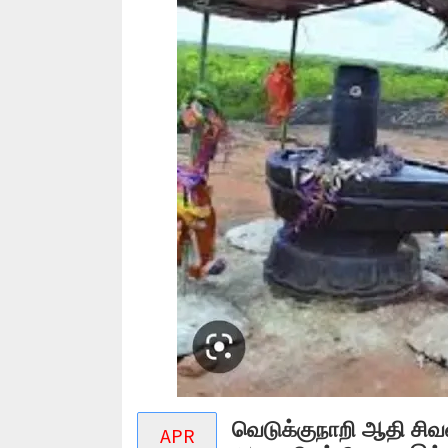
வெடுக்குநாறி ஆதி சிவன
APR