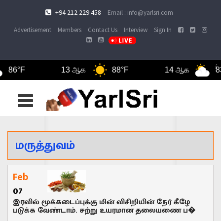
+94 212 229 458
Email : info@yarlsri.com
Advertisement
Members
Contact Us
Interview
Sign In
86°F
13 ஆக
88°F
14 ஆக
83°F
Toggle
navigation
மருத்துவம்
Feb
07
இரவில் மூக்கடைப்புக்கு மின் விசிறியின் நேர் கீழே
படுக்க வேண்டாம். சற்று உயரமான தலையணை ப�