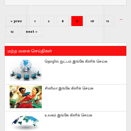
...
« prev
1
2
8
9
10
11
12
next »
மற்ற வகை செய்திகள்
தொழில் நுட்பம் இங்கே கிளிக் செய்க
சினிமா இங்கே கிளிக் செய்க
உலகம் இங்கே கிளிக் செய்க