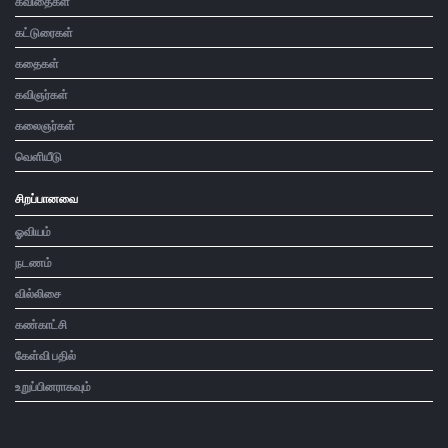
கவிதைகள்
கட்டுரைகள்
கதைகள்
கவிஞர்கள்
கலைஞர்கள்
வெளியீடு
சிறப்பானவை
ஓவியம்
நடணம்
வில்லிசை
கண்காட்சி
கேள்வி பதில்
உறுப்பினராகவும்