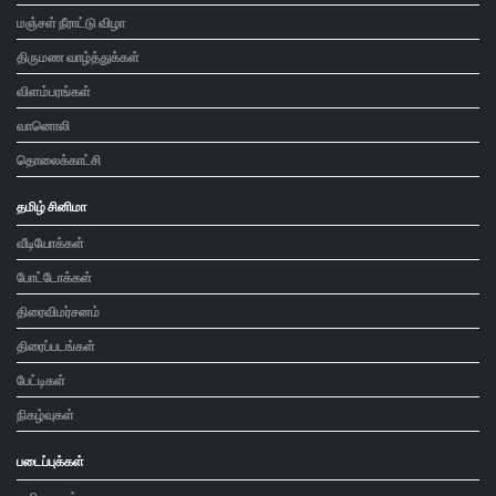
மஞ்சள் நீராட்டு விழா
திருமண வாழ்த்துக்கள்
விளம்பரங்கள்
வானொலி
தொலைக்காட்சி
தமிழ் சினிமா
வீடியோக்கள்
போட்டோக்கள்
திரைவிமர்சனம்
திரைப்படங்கள்
பேட்டிகள்
நிகழ்வுகள்
படைப்புக்கள்